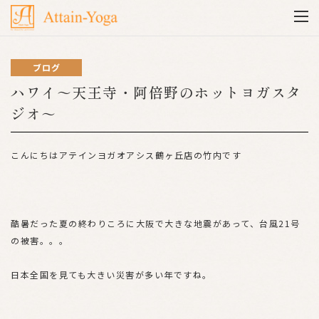
ブログ
ハワイ～天王寺・阿倍野のホットヨガスタ
ジオ～
こんにちはアテインヨガオアシス鶴ヶ丘店の竹内です
酷暑だった夏の終わりころに大阪で大きな地震があって、台風21号
の被害。。。
日本全国を見ても大きい災害が多い年ですね。