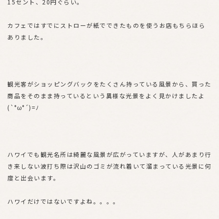
15セント、20円ぐらい。
カフェではすでにストローが紙でできたものを使うお店もちらほら
ありました。
観光客がショッピングバックをたくさん持っている風景から、買った
商品をそのまま持っているという異様な光景をよく見かけましたよ
(`°ω°´)=ﾉ
ハワイでも観光名所は綺麗な風景が広がっていますが、人があまり行
き来しない波打ち際は沢山のゴミが流れ着いて溜まっている光景に何
度と出会います。
ハワイだけではないですよね。。。。