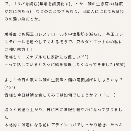
で、「サバを読む(年齢を誤魔化す)」とか「鯖の生き腐れ(鮮度
が急に落ちる)」などのことわざもあり、日本人にはとても馴染
みの深い魚だとか。
栄養面でも悪玉コレステロールや中性脂肪を減らし、善玉コレ
ステロールを増やしてくれるそうで、只今ダイエット中の私に
は強い味方！！
価格もリーズナブルだし家計にも優しい(^^)
〜って話していると久々に鯖を調理したくなってきました(笑笑)
よし！今日の献立は鯖の生姜煮と鯖の竜田揚げにしようかな？
(^o^)
皆様も今日は鯖を食してみては如何でしょうか？（╹◡╹）
段々と気温も上がり、日に日に洋服も軽やかになって参りまし
た。
本格的に薄着になる前にアテインヨガでしっかり動き、たっぷ