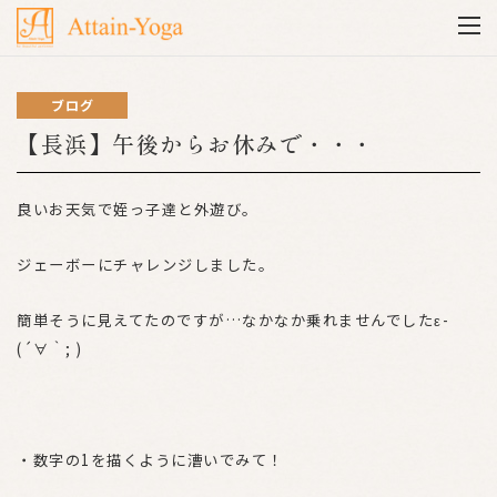
ブログ
【長浜】午後からお休みで・・・
良いお天気で姪っ子達と外遊び。
ジェーボーにチャレンジしました。
簡単そうに見えてたのですが…なかなか乗れませんでしたε-
(´∀｀; )
・数字の1を描くように漕いでみて！