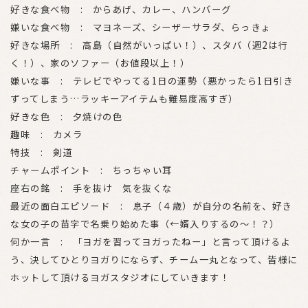
好きな食べ物 : からあげ、カレー、ハンバーグ
嫌いな食べ物 : マヨネーズ、シーザーサラダ、らっきょ
好きな場所 : 高島（自然がいっぱい！）、スタバ（週2は行
く！）、家のソファー（お値段以上！）
嫌いな事 : テレビでやってる1日の運勢（悪かったら1日引き
ずってしまう…ラッキーアイテムも難易度高すぎ）
好きな色 : 夕焼けの色
趣味 : カメラ
特技 : 剣道
チャームポイント : ちっちゃい耳
座右の銘 : 手を抜け 気を抜くな
最近の面白エピソード : 息子（４歳）が自分の名前を、好き
な女の子の苗字で名乗り始めた事（←婿入りするの〜！？）
何か一言 : 「ヨガを習ってヨガったねー」と言って頂けるよ
う、決してひとりヨガりにならず、チーム一丸となって、皆様に
ホットして頂けるヨガスタジオにしていきます！