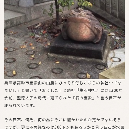
兵庫県高砂市宝殿山の山腹にひっそり佇むこちらの神社…「な
まいし」と書いて「おうしこ」と読む『生石神社』には1300年
余前、聖徳太子の時代に建てられた『石の宝殿』と言う巨石が
祀られています。
その巨石、何故、何の為にそこに置かれたのか定かでないそう
ですが、更に不思議なのは500トンもあろうかと言う巨石が水面