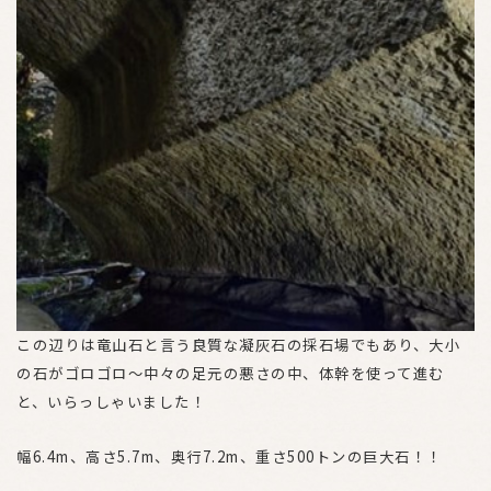
この辺りは竜山石と言う良質な凝灰石の採石場でもあり、大小
の石がゴロゴロ〜中々の足元の悪さの中、体幹を使って進む
と、いらっしゃいました！
幅6.4m、高さ5.7m、奥行7.2m、重さ500トンの巨大石！！