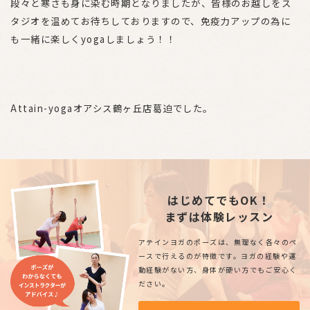
段々と寒さも身に染む時期となりましたが、皆様のお越しをス
タジオを温めてお待ちしておりますので、免疫力アップの為に
も一緒に楽しくyogaしましょう！！
Attain-yogaオアシス鶴ヶ丘店葛迫でした。
はじめてでもOK！
まずは体験レッスン
アテインヨガのポーズは、無理なく各々のペ
ースで行えるのが特徴です。ヨガの経験や運
動経験がない方、身体が硬い方でもご安心く
ださい。