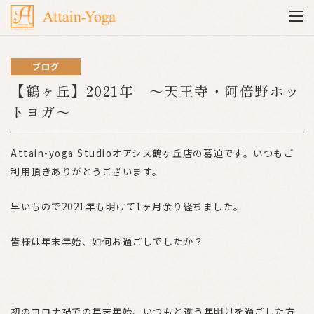
ブログ
【鶴ヶ丘】2021年 ～天王寺・阿倍野ホッ
トヨガ～
Attain-yoga Studioオアシス鶴ヶ丘店の葛迫です。いつもご
利用頂きありがとうございます。
早いもので2021年も明けて1ヶ月余り経ちました。
皆様は年末年始、如何お過ごしでしたか？
初のコロナ禍での年末年始、いつもと違う年明けを過ごした方